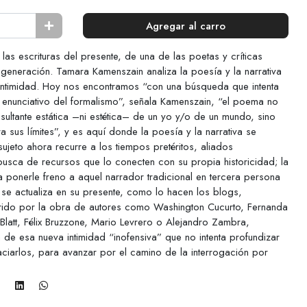
Agregar al carro
las escrituras del presente, de una de las poetas y críticas
 generación. Tamara Kamenszain analiza la poesía y la narrativa
 intimidad. Hoy nos encontramos “con una búsqueda que intenta
o enunciativo del formalismo”, señala Kamenszain, “el poema no
sultante estática –ni estética– de un yo y/o de un mundo, sino
sus límites”, y es aquí donde la poesía y la narrativa se
ujeto ahora recurre a los tiempos pretéritos, aliados
n busca de recursos que lo conecten con su propia historicidad; la
ca ponerle freno a aquel narrador tradicional en tercera persona
se actualiza en su presente, como lo hacen los blogs,
rrido por la obra de autores como Washington Cucurto, Fernanda
Blatt, Félix Bruzzone, Mario Levrero o Alejandro Zambra,
 de esa nueva intimidad “inofensiva” que no intenta profundizar
iarlos, para avanzar por el camino de la interrogación por