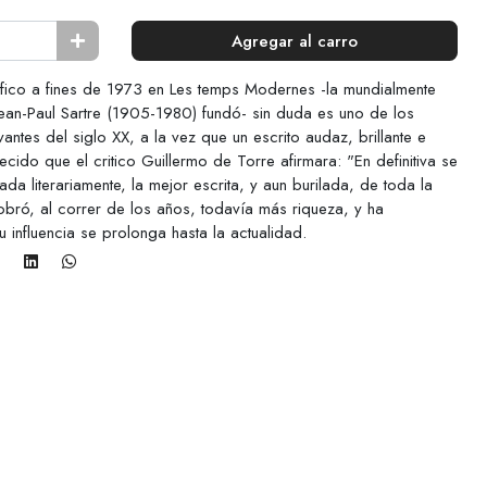
Agregar al carro
áfico a fines de 1973 en Les temps Modernes -la mundialmente
ean-Paul Sartre (1905-1980) fundó- sin duda es uno de los
antes del siglo XX, a la vez que un escrito audaz, brillante e
ido que el critico Guillermo de Torre afirmara: "En definitiva se
da literariamente, la mejor escrita, y aun burilada, de toda la
 cobró, al correr de los años, todavía más riqueza, y ha
u influencia se prolonga hasta la actualidad.