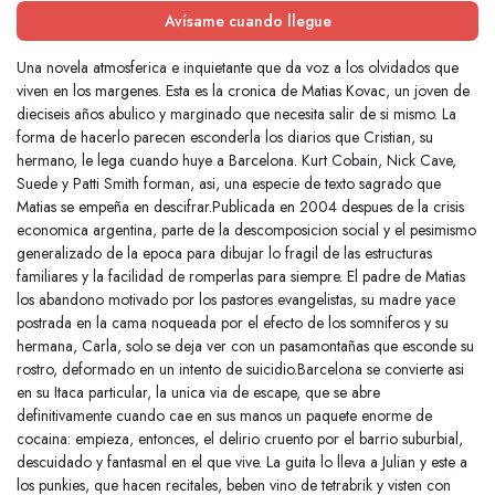
Avísame cuando llegue
Una novela atmosferica e inquietante que da voz a los olvidados que
viven en los margenes. Esta es la cronica de Matias Kovac, un joven de
dieciseis años abulico y marginado que necesita salir de si mismo. La
forma de hacerlo parecen esconderla los diarios que Cristian, su
hermano, le lega cuando huye a Barcelona. Kurt Cobain, Nick Cave,
Suede y Patti Smith forman, asi, una especie de texto sagrado que
Matias se empeña en descifrar.Publicada en 2004 despues de la crisis
economica argentina, parte de la descomposicion social y el pesimismo
generalizado de la epoca para dibujar lo fragil de las estructuras
familiares y la facilidad de romperlas para siempre. El padre de Matias
los abandono motivado por los pastores evangelistas, su madre yace
postrada en la cama noqueada por el efecto de los somniferos y su
hermana, Carla, solo se deja ver con un pasamontañas que esconde su
rostro, deformado en un intento de suicidio.Barcelona se convierte asi
en su Itaca particular, la unica via de escape, que se abre
definitivamente cuando cae en sus manos un paquete enorme de
cocaina: empieza, entonces, el delirio cruento por el barrio suburbial,
descuidado y fantasmal en el que vive. La guita lo lleva a Julian y este a
los punkies, que hacen recitales, beben vino de tetrabrik y visten con