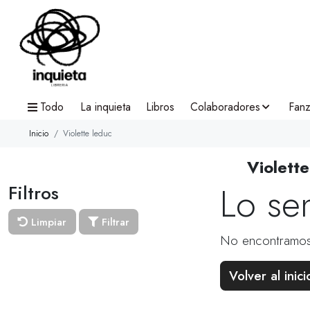
Todo
La inquieta
Libros
Colaboradores
Fanz
Inicio
Violette leduc
Violett
Lo se
Filtros
Limpiar
Filtrar
No encontramos
Volver al inici