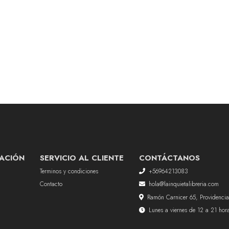
ACIÓN
SERVICIO AL CLIENTE
CONTÁCTANOS
Terminos y condiciones
+56964213083
Contacto
hola@lainquietalibreria.com
Ramón Carnicer 65, Providencia
Lunes a viernes de 12 a 21 ho