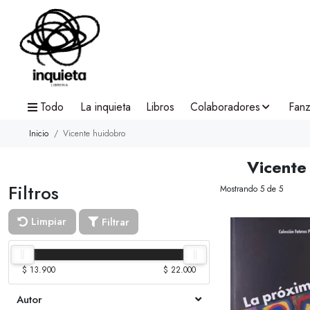
Todo
La inquieta
Libros
Colaboradores
Fanz
Inicio
Vicente huidobro
Vicente
Filtros
Mostrando 5 de 5
Limpiar
Filtrar
$ 13.900
$ 22.000
Autor