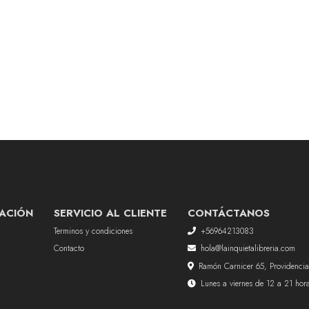
ACIÓN
SERVICIO AL CLIENTE
CONTÁCTANOS
Terminos y condiciones
+56964213083
Contacto
hola@lainquietalibreria.com
Ramón Carnicer 65, Providencia
Lunes a viernes de 12 a 21 ho