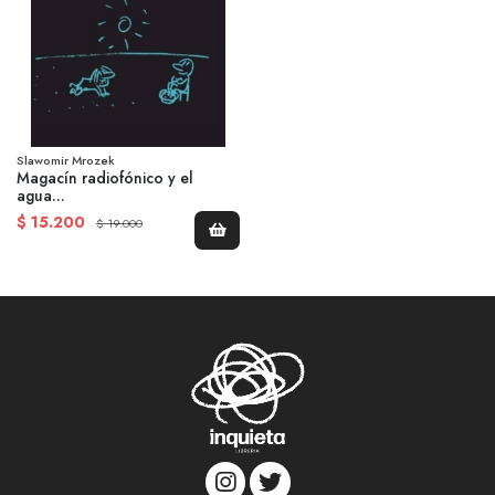
Slawomir Mrozek
Magacín radiofónico y el
agua...
$ 15.200
$ 19.000