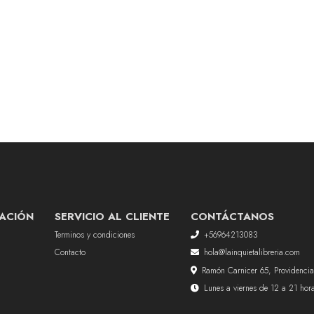
ACIÓN
SERVICIO AL CLIENTE
CONTÁCTANOS
Terminos y condiciones
+56964213083
Contacto
hola@lainquietalibreria.com
Ramón Carnicer 65, Providencia
Lunes a viernes de 12 a 21 ho