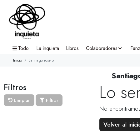
Todo
La inquieta
Libros
Colaboradores
Fanz
Inicio
Santiago rosero
Santiag
Lo se
Filtros
Limpiar
Filtrar
No encontramos
Volver al inici