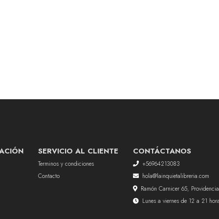
ACIÓN
SERVICIO AL CLIENTE
CONTÁCTANOS
Terminos y condiciones
+56964213083
Contacto
hola@lainquietalibreria.com
Ramón Carnicer 65, Providencia
Lunes a viernes de 12 a 21 ho