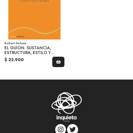
Robert Mckee
EL GUION. SUSTANCIA,
ESTRUCTURA, ESTILO Y
PRINCIPIOS DE LA ESCRITURA
$ 22.900
DE GUIONES