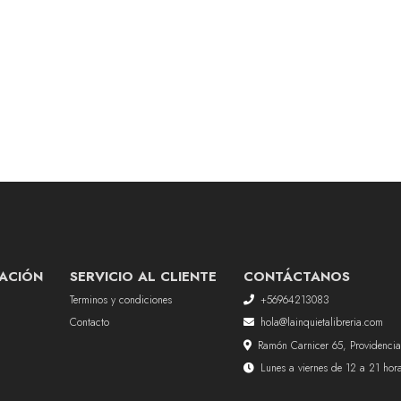
ACIÓN
SERVICIO AL CLIENTE
CONTÁCTANOS
Terminos y condiciones
+56964213083
Contacto
hola@lainquietalibreria.com
Ramón Carnicer 65, Providencia
Lunes a viernes de 12 a 21 ho