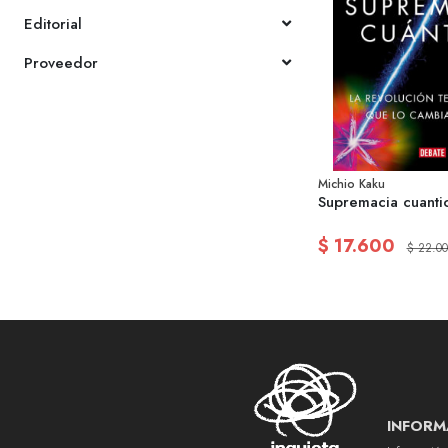
Editorial
Proveedor
Michio Kaku
Supremacia cuanti
$ 17.600
$ 22.00
INFORM