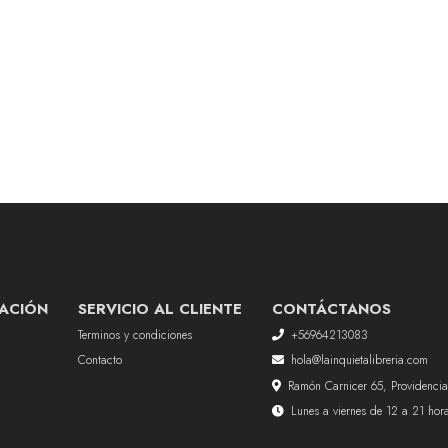
ACIÓN
SERVICIO AL CLIENTE
CONTÁCTANOS
Terminos y condiciones
+56964213083
Contacto
hola@lainquietalibreria.com
Ramón Carnicer 65, Providencia
Lunes a viernes de 12 a 21 ho