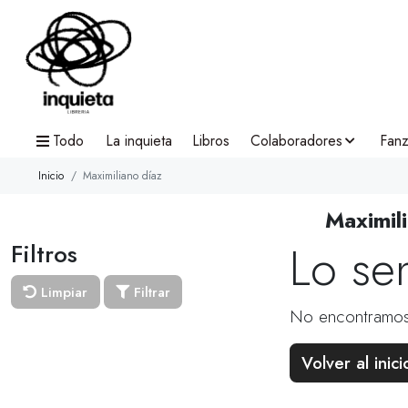
Todo
La inquieta
Libros
Colaboradores
Fanz
Inicio
Maximiliano díaz
Maximil
Lo se
Filtros
Limpiar
Filtrar
No encontramos
Volver al inici