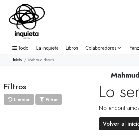
Todo
La inquieta
Libros
Colaboradores
Fanz
Inicio
Mahmud darwix
Mahmud
Lo se
Filtros
Limpiar
Filtrar
No encontramos
Volver al inici