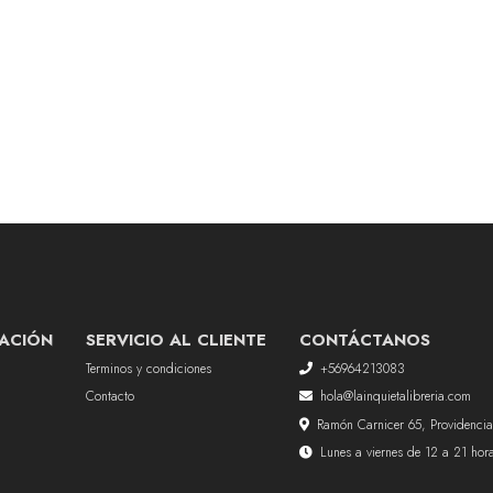
ACIÓN
SERVICIO AL CLIENTE
CONTÁCTANOS
Terminos y condiciones
+56964213083
Contacto
hola@lainquietalibreria.com
Ramón Carnicer 65, Providencia
Lunes a viernes de 12 a 21 ho