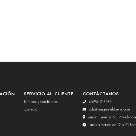
ACIÓN
SERVICIO AL CLIENTE
CONTÁCTANOS
Terminos y condiciones
+56964213083
Contacto
hola@lainquietalibreria.com
Ramón Carnicer 65, Providencia
Lunes a viernes de 12 a 21 ho