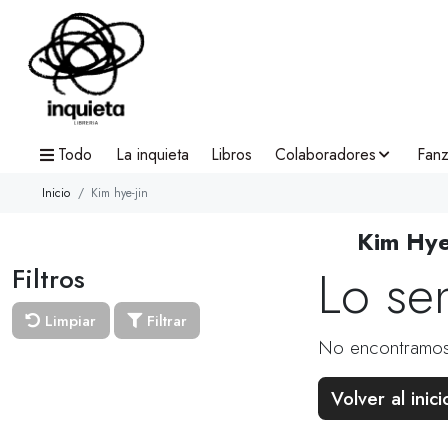
Todo
La inquieta
Libros
Colaboradores
Fanz
Inicio
Kim hye-jin
Kim Hye
Lo se
Filtros
Limpiar
Filtrar
No encontramos
Volver al inici