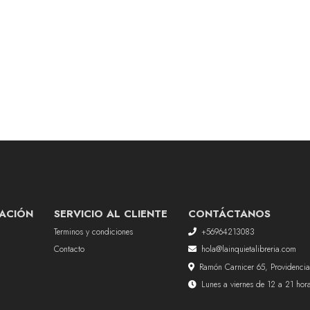
ACIÓN
SERVICIO AL CLIENTE
CONTÁCTANOS
Terminos y condiciones
+56964213083
Contacto
hola@lainquietalibreria.com
Ramón Carnicer 65, Providencia
Lunes a viernes de 12 a 21 ho