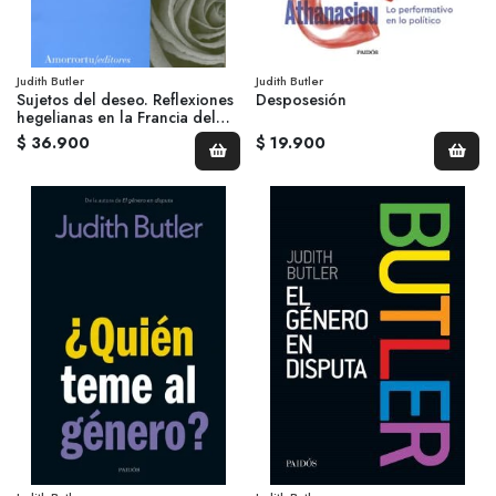
Judith Butler
Judith Butler
Sujetos del deseo. Reflexiones
Desposesión
hegelianas en la Francia del
siglo XX
$ 36.900
$ 19.900