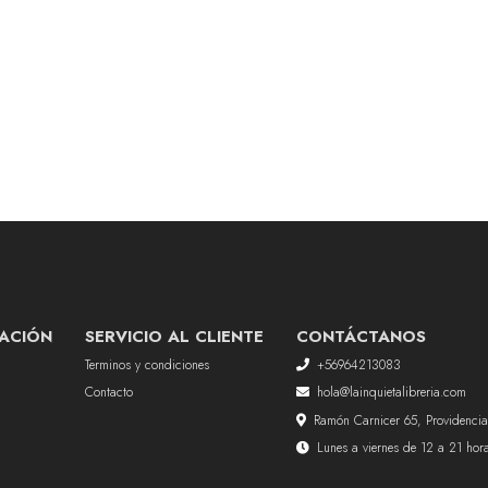
ACIÓN
SERVICIO AL CLIENTE
CONTÁCTANOS
Terminos y condiciones
+56964213083
Contacto
hola@lainquietalibreria.com
Ramón Carnicer 65, Providencia
Lunes a viernes de 12 a 21 ho