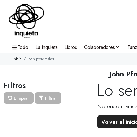
Todo
La inquieta
Libros
Colaboradores
Fanz
Inicio
John pfordresher
John Pf
Lo se
Filtros
Limpiar
Filtrar
No encontramos
Volver al inici