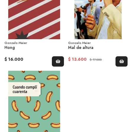
Gonzalo Maier
Gonzalo Maier
Hong
Mal de altura
$ 16.000
$ 13.600
$ 17.000