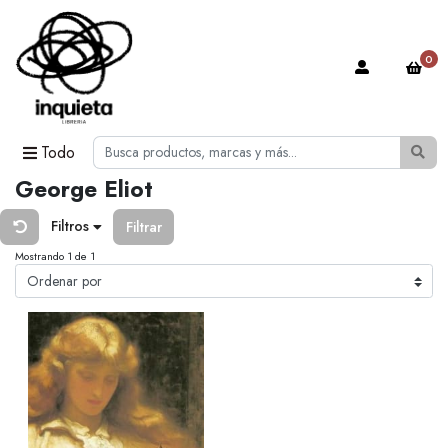
0
Todo
George Eliot
Filtros
Filtrar
Mostrando 1 de 1