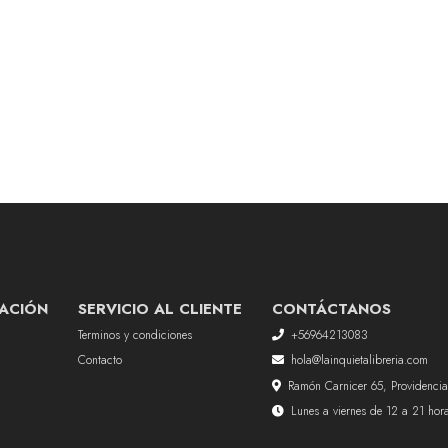
ACIÓN
SERVICIO AL CLIENTE
CONTÁCTANOS
Terminos y condiciones
+56964213083
Contacto
hola@lainquietalibreria.com
Ramón Carnicer 65, Providencia
Lunes a viernes de 12 a 21 ho