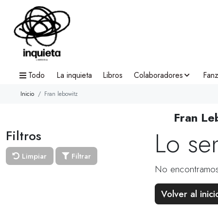
Todo
La inquieta
Libros
Colaboradores
Fanz
Inicio
Fran lebowitz
Fran Le
Lo se
Filtros
Limpiar
Filtrar
No encontramos
Volver al inici