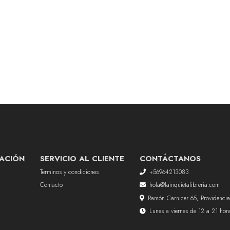
ACIÓN
SERVICIO AL CLIENTE
CONTÁCTANOS
Terminos y condiciones
+56964213083
Contacto
hola@lainquietalibreria.com
Ramón Carnicer 65, Providencia
Lunes a viernes de 12 a 21 ho