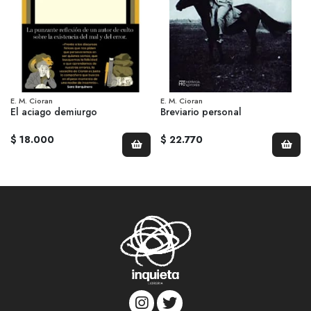
E. M. Cioran
E. M. Cioran
El aciago demiurgo
Breviario personal
$ 18.000
$ 22.770