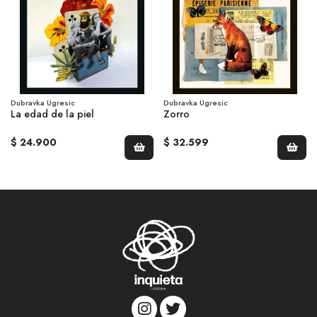
Dubravka Ugresic
Dubravka Ugresic
La edad de la piel
Zorro
$ 24.900
$ 32.599