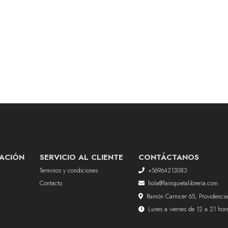
ACIÓN
SERVICIO AL CLIENTE
CONTÁCTANOS
Terminos y condiciones
+56964213083
Contacto
hola@lainquietalibreria.com
Ramón Carnicer 65, Providencia
Lunes a viernes de 12 a 21 ho