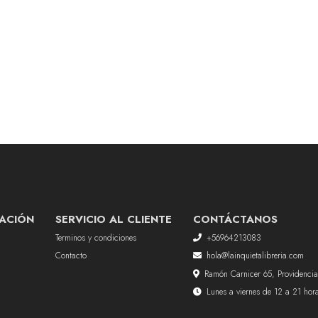
ACIÓN
SERVICIO AL CLIENTE
CONTÁCTANOS
Terminos y condiciones
+56964213083
Contacto
hola@lainquietalibreria.com
Ramón Carnicer 65, Providencia
Lunes a viernes de 12 a 21 ho