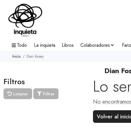
Todo
La inquieta
Libros
Colaboradores
Fanz
Inicio
Dian fossey
Dian Fo
Lo se
Filtros
Limpiar
Filtrar
No encontramos
Volver al inici