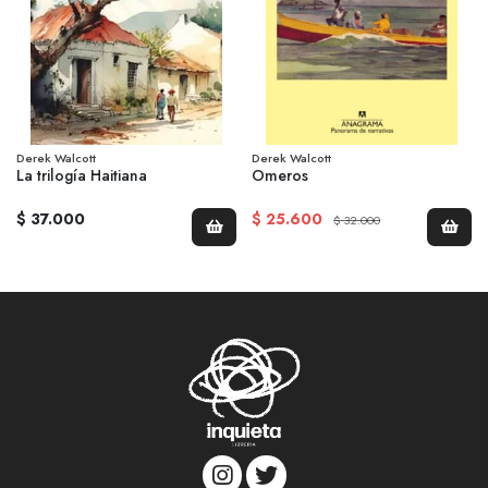
Derek Walcott
Derek Walcott
La trilogía Haitiana
Omeros
$ 37.000
$ 25.600
$ 32.000