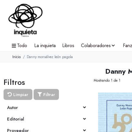
Todo
La inquieta
Libros
Colaboradores
Fanz
Inicio
Danny monsálvez león pagola
Danny M
Filtros
Mostrando 1 de 1
Limpiar
Filtrar
Autor
Editorial
Proveedor