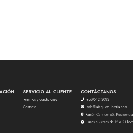
ACIÓN
SERVICIO AL CLIENTE
CONTÁCTANOS
Terminos y condiciones
+56964213083
Contacto
hola@lainquietalibreria.com
Ramón Carnicer 65, Providencia
Lunes a viernes de 12 a 21 ho