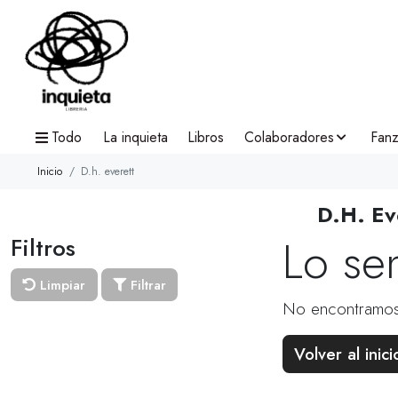
Todo
La inquieta
Libros
Colaboradores
Fanz
Inicio
D.h. everett
D.H. Ev
Lo se
Filtros
Limpiar
Filtrar
No encontramos
Volver al inici