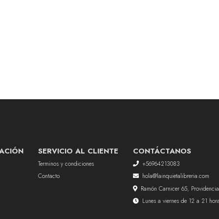
ACIÓN
SERVICIO AL CLIENTE
CONTÁCTANOS
Terminos y condiciones
+56964213083
Contacto
hola@lainquietalibreria.com
Ramón Carnicer 65, Providencia
Lunes a viernes de 12 a 21 ho