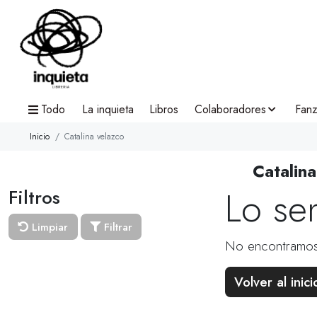
Todo
La inquieta
Libros
Colaboradores
Fanz
Inicio
Catalina velazco
Catalin
Lo se
Filtros
Limpiar
Filtrar
No encontramos
Volver al inici