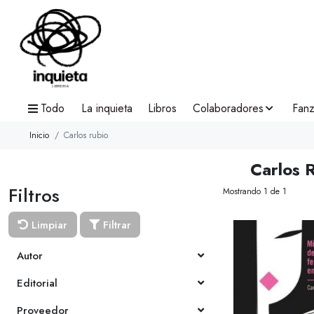
Todo
La inquieta
Libros
Colaboradores
Fanz
Inicio
Carlos rubio
Carlos 
Filtros
Mostrando 1 de 1
Limpiar
Filtrar
Autor
Editorial
Proveedor