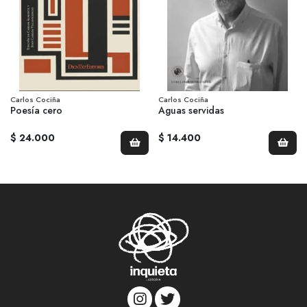
Carlos Cociña
Carlos Cociña
Poesía cero
Aguas servidas
$ 24.000
$ 14.400