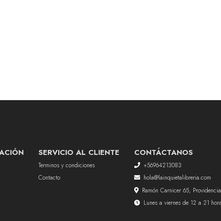
ACIÓN
SERVICIO AL CLIENTE
CONTÁCTANOS
Terminos y condiciones
+56964213083
Contacto
hola@lainquietalibreria.com
Ramón Carnicer 65, Providencia
Lunes a viernes de 12 a 21 ho