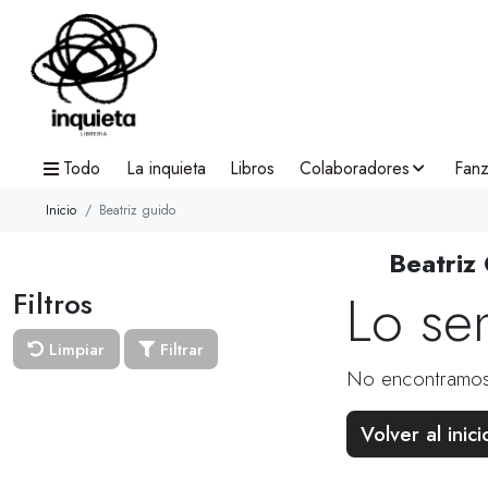
Todo
La inquieta
Libros
Colaboradores
Fanz
Inicio
Beatriz guido
Beatriz
Lo se
Filtros
Limpiar
Filtrar
No encontramos
Volver al inici