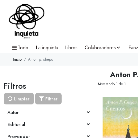
Todo
La inquieta
Libros
Colaboradores
Fanz
Inicio
Anton p. chejov
Anton P
Filtros
Mostrando 1 de 1
Limpiar
Filtrar
Autor
Editorial
Proveedor