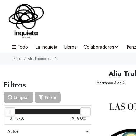
Todo
La inquieta
Libros
Colaboradores
Fanz
Inicio
Alia trabucco zerán
Alia Tr
Filtros
Mostrando 3 de 3
Limpiar
Filtrar
$ 14.900
$ 18.000
Autor