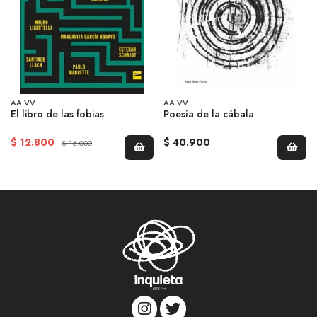
AA.VV
AA.VV
El libro de las fobias
Poesía de la cábala
$ 12.800
$ 40.900
$ 16.000