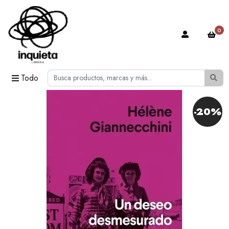
0
Todo
-20%