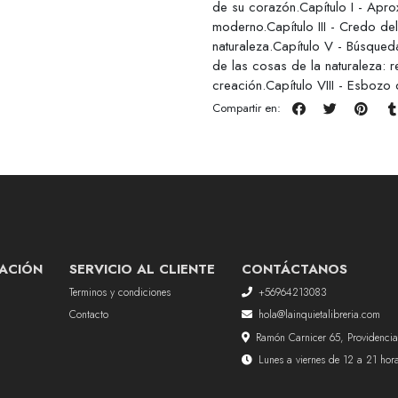
de su corazón.Capítulo I - Aprox
moderno.Capítulo III - Credo del
naturaleza.Capítulo V - Búsqueda
de las cosas de la naturaleza: re
creación.Capítulo VIII - Esboz
Compartir en:
ACIÓN
SERVICIO AL CLIENTE
CONTÁCTANOS
Terminos y condiciones
+56964213083
Contacto
hola@lainquietalibreria.com
Ramón Carnicer 65, Providencia
Lunes a viernes de 12 a 21 ho