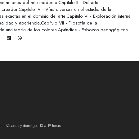
imaciones del arte moderno.Capítulo II - Del arte
 creador.Capítulo IV - Vías diversas en el estudio de la
s exactas en el dominio del arte.Capítulo VI - Exploración interna
alidad y apariencia.Capítulo VII - Filosofía de la
o de una teoría de los colores.Apéndice - Esbozos pedagógicos.
.
ras - Sábados y domingos 13 a 19 horas