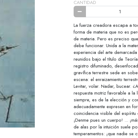
CANTIDAD
La fuerza creadora escapa a tod
forma de materia que no es per
de materia. Pero es preciso que
debe funcionar. Unida a la mate
experiencia del arte demarcada 
reunidos bajo el título de Teor
registro difuminado, desenfocad
gravífica terrestre sede en sob
escena: el enraizamiento terres
Levitar, volar. Nadar, bucear. 
respuesta motriz favorable a la 
siempre, es de la elección y c
adecuadamente expresen en form
coincidencia visible del espírit
¡Denme pues un cuerpo! ... ¡má
de alas por la intuición suele p
temperamentos: ¡que nadie se cr