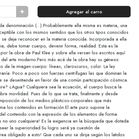
Agregar al carro
a denominación (...) Probablemente ella misma es materia, una
ceptible con los mismos sentidos que los otros tipos conocidos
 se deje reconocer en la materia conocida. Incorporada a ella
ria, debe tomar cuerpo, devenir forma, realidad. Esta es la
por la obra de Paul Klee y sobre ella versan los escritos aquí
ía del arte moderno.Pero más acá de la obra hay su génesis:
o de la imagen-cuerpo: líneas, claroscuros, color. La ley
eranía. Poco a poco son fuerzas centrífugas las que dominan la
tre se desentiende en favor de una común participación cósmica.
¿Aire? ¿Agua? Cualquiera sea la ecuación, el cuerpo busca la
libre movilidad. Pues de lo que se trata, finalmente y desde
omposición de los medios plásticos-corporales que más
a los contenidos en formación.El arte puro supone la
u del contenido con la expresión de los elementos de forma.
s no uno cualquiera! Es la exigencia en la búsqueda que dotada
oseer la superioridad.Su logro será ya cuestión de
ea obligado a esto! Que cada uno se dirija según los latidos