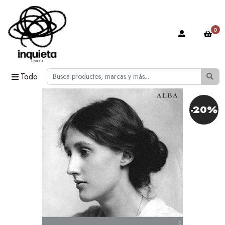
0
Todo
-20%