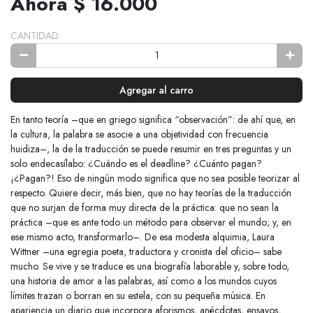
Ahora $ 16.000
CANTIDAD
Agregar al carro
En tanto teoría –que en griego significa “observación”: de ahí que, en
la cultura, la palabra se asocie a una objetividad con frecuencia
huidiza–, la de la traducción se puede resumir en tres preguntas y un
solo endecasílabo: ¿Cuándo es el deadline? ¿Cuánto pagan?
¡¿Pagan?! Eso de ningún modo significa que no sea posible teorizar al
respecto. Quiere decir, más bien, que no hay teorías de la traducción
que no surjan de forma muy directa de la práctica: que no sean la
práctica –que es ante todo un método para observar el mundo; y, en
ese mismo acto, transformarlo–. De esa modesta alquimia, Laura
Wittner –una egregia poeta, traductora y cronista del oficio– sabe
mucho. Se vive y se traduce es una biografía laborable y, sobre todo,
una historia de amor a las palabras, así como a los mundos cuyos
límites trazan o borran en su estela, con su pequeña música. En
apariencia un diario que incorpora aforismos, anécdotas, ensayos,