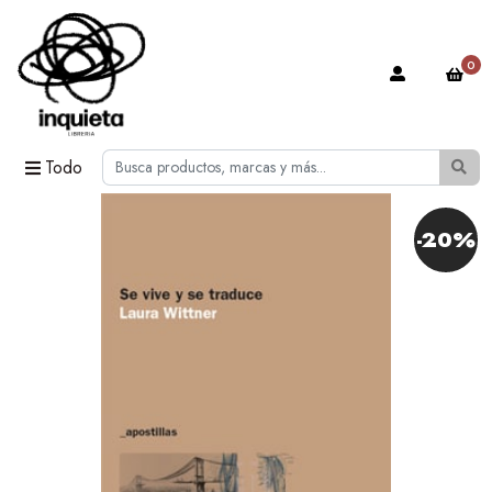
0
Todo
-20%