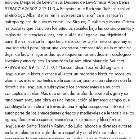
edición. Despues de Levi-Strauss Despues de Levi-Strauss Alban Bensa
9786071625502 2 17 11 0,4 Entrevista que Bertrand Richard realizó
al etnólogo Alban Bensa, en la que realiza una crítica a las teorías
antropológicas de autores como Levi-Strauss, Durkheim y Mauss. Critica
las posturas que conciben los estudios sociales bajo las condicionantes y
reglas de las ciencias duras, con el afán de llegar a una objetividad
pura. Bensa recalca la importancia del contexto y la historia que hay en
una sociedad para lograr una verdadera comprensión de la misma sin
dejar de lado la rigurosidad que requieren los estudios antropológico-
sociales y etnológicos. La semiótica La semiótica Mauricio Beuchot
9789681671891 2 17 11 0,4 "La semiótica. Teorías del signo y el
lenguaje en la historia ofrece al lector un recorrido histórico sobre los
elementos más importantes de la semiótica, siempre en relación con la
filosofía del lenguaje, y subrayando los antecedentes de muchos
conceptos actuales. Más que un estudio profundo sobre el signo y su
funcionamiento, esta obra es una introducción al inmenso campo que
constituye la semiótica, a través de una amplia perspectiva histórica. El
autor parte de los antecedentes griegos y medievales de la teoría de los
signos, dedicando especial atención a la semiótica y filosofía del
lenguaje en Santo Tomás y Raimundo Lulio; aborda a diversos autores
en la escolástica del siglo de oro español y en el México colonial;
caracteriza la semiótica moderna en Locke, Leibniz, Peirce y Morris, y