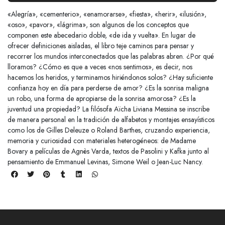
«Alegría», «cementerio», «enamorarse», «fiesta», «herir», «ilusión»,
«oso», «pavor», «lágrima», son algunos de los conceptos que
componen este abecedario doble, «de ida y vuelta». En lugar de
ofrecer definiciones aisladas, el libro teje caminos para pensar y
recorrer los mundos interconectados que las palabras abren. ¿Por qué
lloramos? ¿Cómo es que a veces «nos sentimos», es decir, nos
hacemos los heridos, y terminamos hiriéndonos solos? ¿Hay suficiente
confianza hoy en día para perderse de amor? ¿Es la sonrisa maligna
un robo, una forma de apropiarse de la sonrisa amorosa? ¿Es la
juventud una propiedad? La filósofa Aïcha Liviana Messina se inscribe
de manera personal en la tradición de alfabetos y montajes ensayísticos
como los de Gilles Deleuze o Roland Barthes, cruzando experiencia,
memoria y curiosidad con materiales heterogéneos: de Madame
Bovary a películas de Agnès Varda, textos de Pasolini y Kafka junto al
pensamiento de Emmanuel Levinas, Simone Weil o Jean-Luc Nancy.