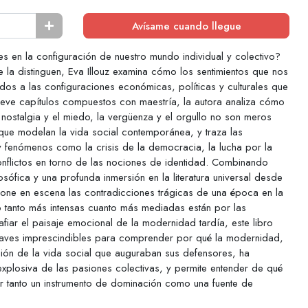
Avísame cuando llegue
 en la configuración de nuestro mundo individual y colectivo?
e la distinguen, Eva Illouz examina cómo los sentimientos que nos
ados a las configuraciones económicas, políticas y culturales que
ueve capítulos compuestos con maestría, la autora analiza cómo
 nostalgia y el miedo, la vergüenza y el orgullo no son meros
 que modelan la vida social contemporánea, y traza las
y fenómenos como la crisis de la democracia, la lucha por la
conflictos en torno de las nociones de identidad. Combinando
ilosófica y una profunda inmersión en la literatura universal desde
 pone en escena las contradicciones trágicas de una época en la
o tanto más intensas cuanto más mediadas están por las
rafiar el paisaje emocional de la modernidad tardía, este libro
claves imprescindibles para comprender por qué la modernidad,
ación de la vida social que auguraban sus defensores, ha
 explosiva de las pasiones colectivas, y permite entender de qué
tanto un instrumento de dominación como una fuente de