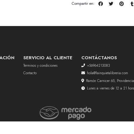
Compartir en:
ACIÓN
SERVICIO AL CLIENTE
CONTÁCTANOS
Terminos y condiciones
+56964213083
Contacto
hola@lainquietalibreria.com
Ramón Carnicer 65, Providencia
Lunes a viernes de 12 a 21 ho
La Inquieta Librería © 2026
Creado por
Bsale