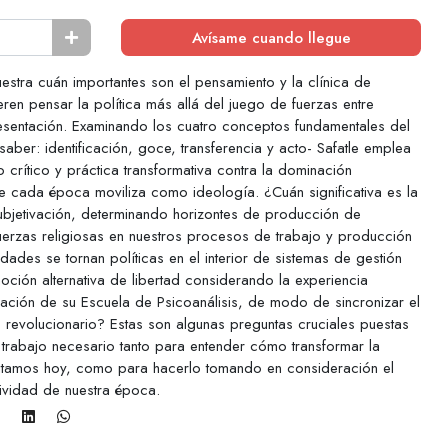
Avísame cuando llegue
muestra cuán importantes son el pensamiento y la clínica de
ren pensar la política más allá del juego de fuerzas entre
resentación. Examinando los cuatro conceptos fundamentales del
 saber: identificación, goce, transferencia y acto- Safatle emplea
o crítico y práctica transformativa contra la dominación
e cada época moviliza como ideología. ¿Cuán significativa es la
ubjetivación, determinando horizontes de producción de
uerzas religiosas en nuestros procesos de trabajo y producción
ades se tornan políticas en el interior de sistemas de gestión
ión alternativa de libertad considerando la experiencia
ación de su Escuela de Psicoanálisis, de modo de sincronizar el
o revolucionario? Estas son algunas preguntas cruciales puestas
n trabajo necesario tanto para entender cómo transformar la
ntamos hoy, como para hacerlo tomando en consideración el
tividad de nuestra época.