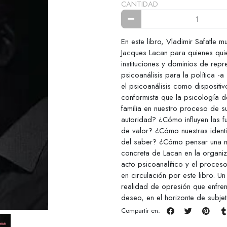
CANTIDAD
En este libro, Vladimir Safatle 
Jacques Lacan para quienes quie
instituciones y dominios de rep
psicoanálisis para la política -a
el psicoanálisis como dispositiv
conformista que la psicología d
familia en nuestro proceso de s
autoridad? ¿Cómo influyen las f
de valor? ¿Cómo nuestras identid
del saber? ¿Cómo pensar una noc
concreta de Lacan en la organiz
acto psicoanalítico y el proces
en circulación por este libro. U
realidad de opresión que enfre
deseo, en el horizonte de subje
Compartir en: