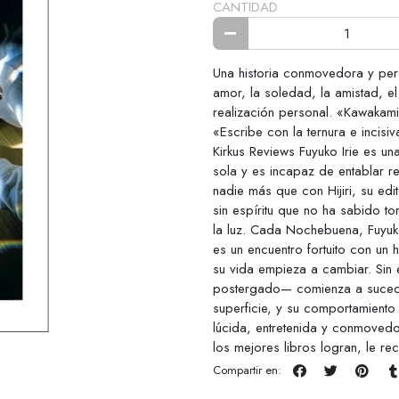
CANTIDAD
Una historia conmovedora y per
amor, la soledad, la amistad, el 
realización personal. «Kawakami
«Escribe con la ternura e incisi
Kirkus Reviews Fuyuko Irie es un
sola y es incapaz de entablar re
nadie más que con Hijiri, su ed
sin espíritu que no ha sabido to
la luz. Cada Nochebuena, Fuyuko
es un encuentro fortuito con un
su vida empieza a cambiar. Si
postergado— comienza a sucede
superficie, y su comportamien
lúcida, entretenida y conmovedor
los mejores libros logran, le re
Compartir en: