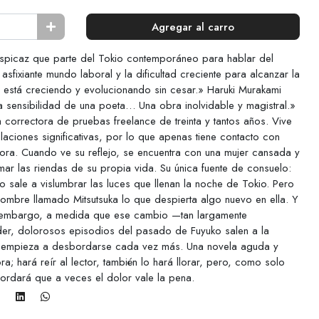
Agregar al carro
spicaz que parte del Tokio contemporáneo para hablar del
asfixiante mundo laboral y la dificultad creciente para alcanzar la
 está creciendo y evolucionando sin cesar.» Haruki Murakami
va sensibilidad de una poeta… Una obra inolvidable y magistral.»
a correctora de pruebas freelance de treinta y tantos años. Vive
laciones significativas, por lo que apenas tiene contacto con
itora. Cuando ve su reflejo, se encuentra con una mujer cansada y
mar las riendas de su propia vida. Su única fuente de consuelo:
 sale a vislumbrar las luces que llenan la noche de Tokio. Pero
 hombre llamado Mitsutsuka lo que despierta algo nuevo en ella. Y
n embargo, a medida que ese cambio —tan largamente
r, dolorosos episodios del pasado de Fuyuko salen a la
to empieza a desbordarse cada vez más. Una novela aguda y
a; hará reír al lector, también lo hará llorar, pero, como solo
cordará que a veces el dolor vale la pena.