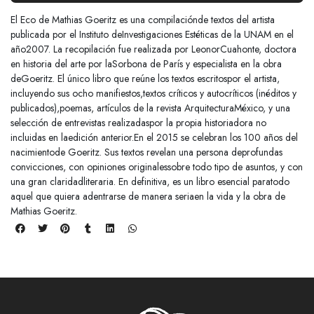
El Eco de Mathias Goeritz es una compilaciónde textos del artista
publicada por el Instituto deInvestigaciones Estéticas de la UNAM en el
año2007. La recopilación fue realizada por LeonorCuahonte, doctora
en historia del arte por laSorbona de París y especialista en la obra
deGoeritz. El único libro que reúne los textos escritospor el artista,
incluyendo sus ocho manifiestos,textos críticos y autocríticos (inéditos y
publicados),poemas, artículos de la revista ArquitecturaMéxico, y una
selección de entrevistas realizadaspor la propia historiadora no
incluidas en laedición anterior.En el 2015 se celebran los 100 años del
nacimientode Goeritz. Sus textos revelan una persona deprofundas
convicciones, con opiniones originalessobre todo tipo de asuntos, y con
una gran claridadliteraria. En definitiva, es un libro esencial paratodo
aquel que quiera adentrarse de manera seriaen la vida y la obra de
Mathias Goeritz.