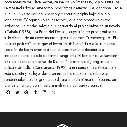
obra maestra de Clive Barker, reúne los volúmenes IV, V y VI.Entre los
relatos incluidos en este tomo, podríamos destacar “La Madonna”, en el
que un universo líquido, viscoso y mercurial palpita bajo el suelo
londinense, “Crepúsculo en las torres”, que nos ofrece un nuevo
antihéroe, un mesías salvaje que recuerda al protagonista de su novela
«Cabal» (1988), “La Edad del Deseo”, cuyo trágico protagonista ha
sido víctima de un experimento digno del primer Cronenberg, o “El
cuerpo político”, en el que el lector asistirá incrédulo a la truculenta
rebelión de los miembros de un cuerpo humano decididos a
independizarse de este de forma sangrienta. El tomo incluye también
una de las obras maestras de Barker: “Lo prohibido”, origen de la
película de culto «Candyman» (1992), una inquietante crónica de la
vida secreta y las leyendas urbanas en los decadentes suburbios
residenciales de una gran ciudad, una mezcla tóxica de fascinación
erótica y horror, de atmósfera malsana y curiosidad sensual.