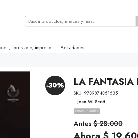
ines, libros arte, impresos
Actividades
LA FANTASIA 
-30%
SKU: 9789874851635
Joan W. Scott
Pocas Unidades.
Antes
$ 28.000
Ahora $ 19.60