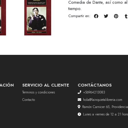
Comedia de Dante, así como al crí
tiempo.
Compartir en:
ACIÓN
SERVICIO AL CLIENTE
CONTÁCTANOS
Terminos y condiciones
+56964213083
Contacto
hola@lainquietalibreria.com
Ramón Carnicer 65, Providencia
Lunes a viernes de 12 a 21 ho