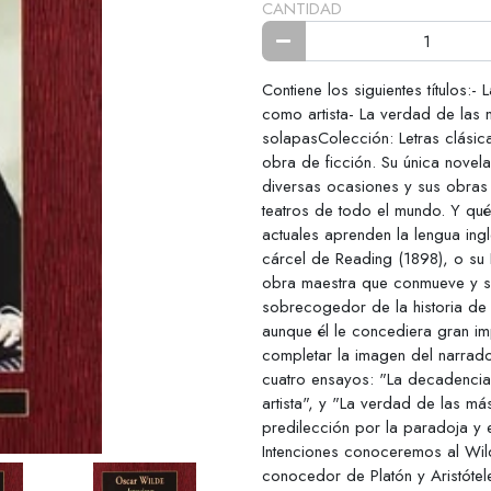
CANTIDAD
Contiene los siguientes títulos:-
como artista- La verdad de las
solapasColección: Letras clási
obra de ficción. Su única novela
diversas ocasiones y sus obras 
teatros de todo el mundo. Y qué
actuales aprenden la lengua ing
cárcel de Reading (1898), o su 
obra maestra que conmueve y su
sobrecogedor de la historia de l
aunque él le concediera gran im
completar la imagen del narrado
cuatro ensayos: "La decadencia 
artista", y "La verdad de las má
predilección por la paradoja y e
Intenciones conoceremos al Wild
conocedor de Platón y Aristótel