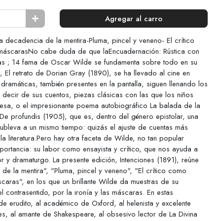
Agregar al carro
 La decadencia de la mentira-Pluma, pincel y veneno- El crítico
 máscarasNo cabe duda de que laEncuadernación: Rústica con
cas ; 14 fama de Oscar Wilde se fundamenta sobre todo en su
, El retrato de Dorian Gray (1890), se ha llevado al cine en
dramáticas, también presentes en la pantalla, siguen llenando los
 decir de sus cuentos, piezas clásicas con las que los niños
lesa, o el impresionante poema autobiográfico La balada de la
De profundis (1905), que es, dentro del género epistolar, una
bleva a un mismo tiempo: quizás el ajuste de cuentas más
a literatura.Pero hay otra faceta de Wilde, no tan popular
portancia: su labor como ensayista y crítico, que nos ayuda a
r y dramaturgo. La presente edición, Intenciones (1891), reúne
de la mentira", "Pluma, pincel y veneno", "El crítico como
scaras", en los que un brillante Wilde da muestras de su
l contrasentido, por la ironía y las máscaras. En estas
e erudito, al académico de Oxford, al helenista y excelente
es, al amante de Shakespeare, al obsesivo lector de La Divina