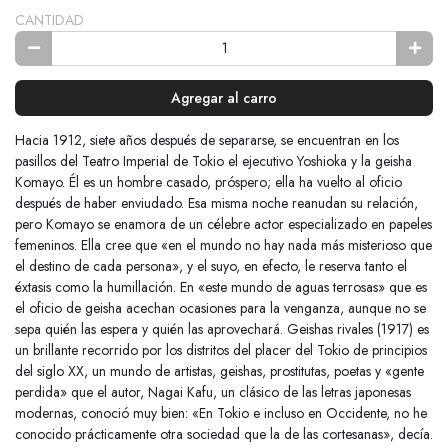
CANTIDAD
Agregar al carro
Hacia 1912, siete años después de separarse, se encuentran en los
pasillos del Teatro Imperial de Tokio el ejecutivo Yoshioka y la geisha
Komayo. Él es un hombre casado, próspero; ella ha vuelto al oficio
después de haber enviudado. Esa misma noche reanudan su relación,
pero Komayo se enamora de un célebre actor especializado en papeles
femeninos. Ella cree que «en el mundo no hay nada más misterioso que
el destino de cada persona», y el suyo, en efecto, le reserva tanto el
éxtasis como la humillación. En «este mundo de aguas terrosas» que es
el oficio de geisha acechan ocasiones para la venganza, aunque no se
sepa quién las espera y quién las aprovechará. Geishas rivales (1917) es
un brillante recorrido por los distritos del placer del Tokio de principios
del siglo XX, un mundo de artistas, geishas, prostitutas, poetas y «gente
perdida» que el autor, Nagai Kafu, un clásico de las letras japonesas
modernas, conoció muy bien: «En Tokio e incluso en Occidente, no he
conocido prácticamente otra sociedad que la de las cortesanas», decía.